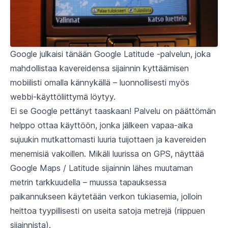
Google julkaisi tänään
Google Latitude
-palvelun, joka
mahdollistaa kavereidensa sijainnin kyttäämisen
mobiilisti omalla kännykällä – luonnollisesti myös
webbi-käyttöliittymä löytyy.
Ei se Google pettänyt taaskaan! Palvelu on päättömän
helppo ottaa käyttöön, jonka jälkeen vapaa-aika
sujuukin mutkattomasti luuria tuijottaen ja kavereiden
menemisiä vakoillen. Mikäli luurissa on GPS, näyttää
Google Maps / Latitude sijainnin lähes muutaman
metrin tarkkuudella – muussa tapauksessa
paikannukseen käytetään verkon tukiasemia, jolloin
heittoa tyypillisesti on useita satoja metrejä (riippuen
sijainnista).