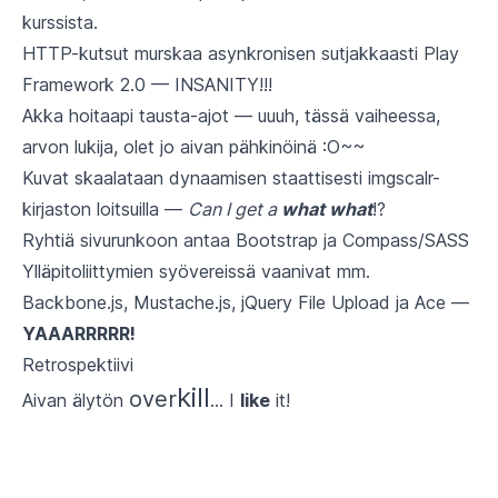
kurssista
.
HTTP-kutsut murskaa asynkronisen sutjakkaasti
Play
Framework 2.0
— INSANITY!!!
Akka
hoitaapi tausta-ajot — uuuh, tässä vaiheessa,
arvon lukija, olet jo aivan pähkinöinä :O~~
Kuvat skaalataan dynaamisen staattisesti
imgscalr
-
kirjaston loitsuilla —
Can I get a
what what
!?
Ryhtiä sivurunkoon antaa
Bootstrap
ja
Compass
/
SASS
Ylläpitoliittymien syövereissä vaanivat mm.
Backbone.js
,
Mustache.js
,
jQuery File Upload
ja
Ace
—
YAAARRRRR!
Retrospektiivi
kill
over
Aivan älytön
… I
like
it!