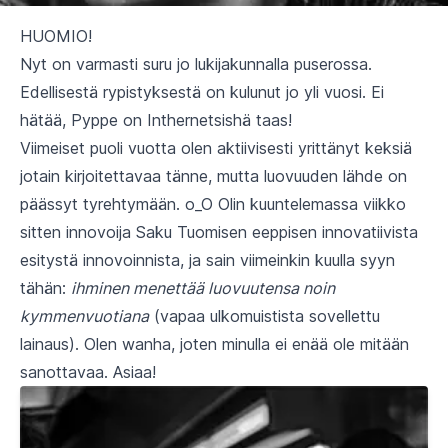
HUOMIO!
Nyt on varmasti suru jo lukijakunnalla puserossa.
Edellisestä rypistyksestä on kulunut jo yli vuosi. Ei
hätää, Pyppe on Inthernetsishä taas!
Viimeiset puoli vuotta olen aktiivisesti yrittänyt keksiä
jotain kirjoitettavaa tänne, mutta luovuuden lähde on
päässyt tyrehtymään. o_O Olin kuuntelemassa viikko
sitten innovoija Saku Tuomisen eeppisen innovatiivista
esitystä innovoinnista, ja sain viimeinkin kuulla syyn
tähän:
ihminen menettää luovuutensa noin
kymmenvuotiana
(vapaa ulkomuistista sovellettu
lainaus). Olen wanha, joten minulla ei enää ole mitään
sanottavaa. Asiaa!