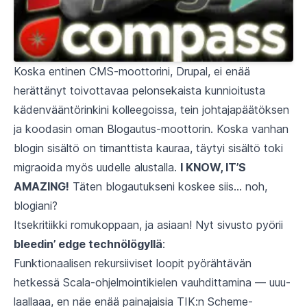
Koska entinen CMS-moottorini,
Drupal
, ei enää
herättänyt toivottavaa pelonsekaista kunnioitusta
kädenvääntörinkini kolleegoissa, tein johtajapäätöksen
ja koodasin oman Blogautus-moottorin. Koska vanhan
blogin sisältö on timanttista kauraa, täytyi sisältö toki
migraoida myös uudelle alustalla.
I KNOW, IT’S
AMAZING!
Täten blogautukseni koskee siis… noh,
blogiani?
Itsekritiikki romukoppaan, ja asiaan! Nyt sivusto pyörii
bleedin’ edge technölögyllä
:
Funktionaalisen rekursiiviset loopit pyörähtävän
hetkessä
Scala
-ohjelmointikielen vauhdittamina — uuu-
laallaaa, en näe enää painajaisia
TIK:n Scheme-