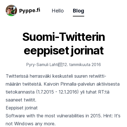
Pyppe.fi
Hello
Blog
Suomi-Twitterin
eeppiset jorinat
Pyry-Samuli Lahti
12. tammikuuta 2016
Twitterissä herrasväki
keskusteli suuren retwiitti-
määrän twiiteistä. Kaivoin
Pinnalla
-palvelun aktiivisesta
tietokannasta (1.7.2015 - 12.1.2016) yli tuhat RT:tä
saaneet twiitit.
Eeppiset jorinat
Software with the most vulnerabilities in 2015. Hint: It's
not Windows any more.