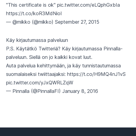
"This certificate is ok"
pic.twitter.com/eLQphGxbIa
https://t.co/koR3MdNioI
— @mikko (@mikko)
September 27, 2015
Käy kirjautumassa palveluun
P.S. Käytätkö Twitteriä? Käy
kirjautumassa Pinnalla-
palveluun
. Siellä on jo kaikki kovat luut.
Auta palvelua kehittymään, ja käy tunnistautumassa
suomalaiseksi twiittaajaksi:
https://t.co/H9MQ4nJ1vS
pic.twitter.com/yJxQWRLZqW
— Pinnalla (@PinnallaFI)
January 8, 2016