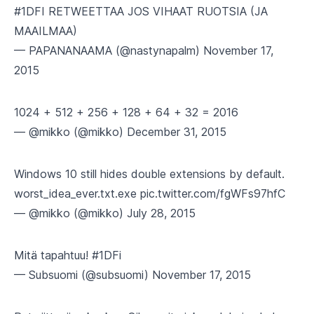
#1DFI
RETWEETTAA JOS VIHAAT RUOTSIA (JA
MAAILMAA)
— PAPANANAAMA (@nastynapalm)
November 17,
2015
1024 + 512 + 256 + 128 + 64 + 32 = 2016
— @mikko (@mikko)
December 31, 2015
Windows 10 still hides double extensions by default.
worst_idea_ever.txt.exe
pic.twitter.com/fgWFs97hfC
— @mikko (@mikko)
July 28, 2015
Mitä tapahtuu!
#1DFi
— Subsuomi (@subsuomi)
November 17, 2015