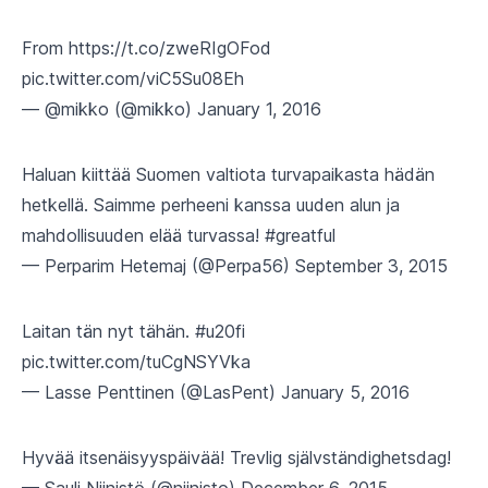
From
https://t.co/zweRIgOFod
pic.twitter.com/viC5Su08Eh
— @mikko (@mikko)
January 1, 2016
Haluan kiittää Suomen valtiota turvapaikasta hädän
hetkellä. Saimme perheeni kanssa uuden alun ja
mahdollisuuden elää turvassa!
#greatful
— Perparim Hetemaj (@Perpa56)
September 3, 2015
Laitan tän nyt tähän.
#u20fi
pic.twitter.com/tuCgNSYVka
— Lasse Penttinen (@LasPent)
January 5, 2016
Hyvää itsenäisyyspäivää! Trevlig självständighetsdag!