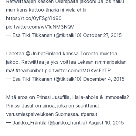
Retwiittaajien kesken Oilerspaita jakoon! Ja jos haluu
mun kans kattoo änäriä ni vielä ehtii
https://t.co/0yFSgYId90
pic.twitter.com/wV1uNM3NQV
— Esa Tiki Tikkanen (@tikitalk10)
October 27, 2015
Laitetaa
@UnibetFinland
kanssa Toronto muistoa
jakoo. Retwiittaa ja yks voittaa Leksan nimmaripaidan
ma!
#teamunibet
pic.twitter.com/hMGKvsFhTP
— Esa Tiki Tikkanen (@tikitalk10)
December 4, 2015
Mitä eroa on Prinssi Jusufilla, Halla-aholla & Immosella?
Prinssi Jusuf on ainoa, joka on suorittanut
varusmiespalveluksen Suomessa.
#persut
— Jarkko_Fräntilä (@jarkko_frantila)
August 10, 2015