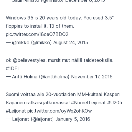
— Sauli Niinistö (@niinisto)
December 6, 2015
Windows 95 is 20 years old today. You used 3.5"
floppies to install it. 13 of them.
pic.twitter.com/I8ceO7BDO2
— @mikko (@mikko)
August 24, 2015
ok
@believestyles
, mursit mut näillä taideteoksilla.
#1DFI
— Antti Holma (@anttiholma)
November 17, 2015
Suomi voittaa alle 20-vuotiaiden MM-kultaa! Kasperi
Kapanen ratkaisi jatkoerässä!
#NuoretLeijonat
#U20fi
#Leijonat
pic.twitter.com/oyWq2ohKOw
— Leijonat (@leijonat)
January 5, 2016