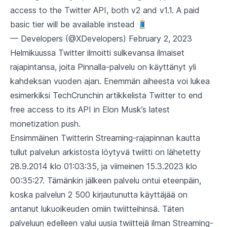
access to the Twitter API, both v2 and v1.1. A paid
basic tier will be available instead 🧵
— Developers (@XDevelopers)
February 2, 2023
Helmikuussa Twitter ilmoitti sulkevansa ilmaiset
rajapintansa, joita Pinnalla-palvelu on käyttänyt yli
kahdeksan vuoden ajan. Enemmän aiheesta voi lukea
esimerkiksi TechCrunchin artikkelista
Twitter to end
free access to its API in Elon Musk’s latest
monetization push
.
Ensimmäinen Twitterin Streaming-rajapinnan kautta
tullut palvelun arkistosta löytyvä twiitti on lähetetty
28.9.2014 klo 01:03:35, ja viimeinen 15.3.2023 klo
00:35:27. Tämänkin jälkeen palvelu ontui eteenpäin,
koska palvelun 2 500 kirjautunutta käyttäjää on
antanut lukuoikeuden omiin twiitteihinsä. Täten
palveluun edelleen valui uusia twiittejä ilman Streaming-