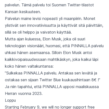
palvelun. Tämä palvelu toi Suomen Twitter-tilastot
Kansan keskuuteen.
Palvelun maine levisi nopeasti yli maanpiirin. Monet
ylistivät sen innovatiivisuutta ja käyttivät sitä päivittäin,
sillä se oli helppo ja vaivaton käyttää.
Mutta ajan kuluessa, Elon Musk, joka oli suuri
teknologian visionääri, huomasi, että PINNALLA palvelu
uhkasi hänen asemaansa. Silloin Elon Musk antoi
kaikkivoipaisuudessaan mahtikäskyn, joka kaikui läpi
koko hänen valtakuntansa:
”Sulkekaa PINNALLA palvelu. Antakaa sen levätä ja
ostakaa sen sijaan Twitter Blue kuukausihintaan 8€ !”
Ja niin tapahtui, että PINNALLA upposi maaliskuussa
Herran vuonna 2023.
Loppu
Starting February 9, we will no longer support free