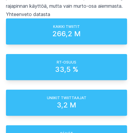
rajapinnan käyttöä, mutta vain murto-osa aiemmasta.
Yhteenveto datasta
KAIKKI TWIITIT
266,2 M
RT-OSUUS
33,5 %
UNIIKIT TWIITTAAJAT
3,2 M